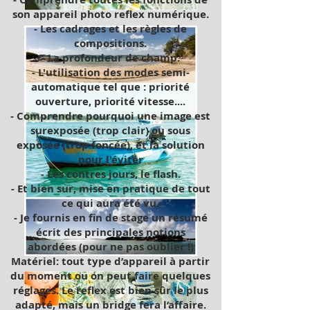
son appareil photo reflex numérique.
- Les cadrages et les règles de
compositions.
- La profondeur de champ.
- L'utilisation des modes semi-
automatique tel que : priorité
ouverture, priorité vitesse....
- Comprendre pourquoi une image est
surexposée (trop clair) ou sous
exposée (trop foncée), et la solution
pour l'éviter
- Les contres jours, le flash.
- Et bien sur, mise en pratique de tout
ce qui aura été vu.
- Je fournis en fin de stage un résumé
écrit des principales notions
abordées (pour ne pas oublier !)
Matériel: tout type d’appareil à partir
du moment ou on peut faire quelques
réglages. Le reflex est bien sûr le plus
adapté, mais un bridge fera l’affaire.