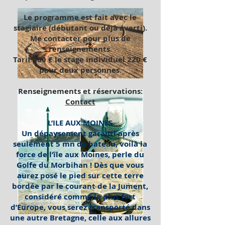
Le programme est fait avec le
stagiaire (débutant ou déjà averti).
Me contacter pour plus de
renseignements.
Tarif 160 € le stage individuel 220 €
pour deux personnes.
Renseignements et réservations:
Contact
L’ILE AUX MOINES
Un dépaysement garanti après
seulement 5 mn de bateau, voilà la
force de l’île aux Moines, perle du
Golfe du Morbihan ! Dès que vous
aurez posé le pied sur cette terre
bordée par le courant de la Jument,
considéré comme le plus fort
d’Europe, vous serez transporté dans
une autre Bretagne, celle aux allures