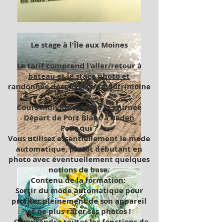
Le stage à l'Île aux Moines
Le tarif comprend l'aller/retour à
bateau et le stage photo et
randonnée découverte du patrimoine
Cours individuel toute la journée
Départ de Port Blanc à Baden
Pour qui ?
Vous utilisez essentiellement le mode
automatique, plutôt débutant en
photo avec éventuellement quelques
notions de base.
Contenu de la formation:
Sortir du mode automatique pour
profiter pleinement de son appareil
et ne plus rater ses photos !
- Comprendre toutes les fonctions de