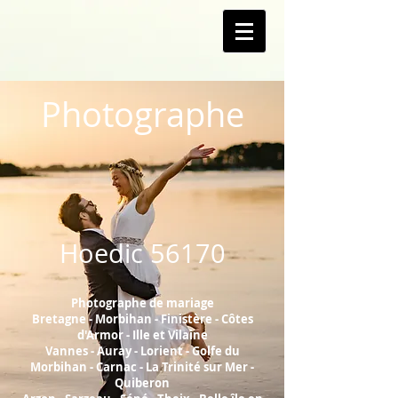
Photographe
Hoedic
56170
Photographe de mariage
Bretagne - Morbihan - Finistère - Côtes
d'Armor - Ille et Vilaine
Vannes - Auray - Lorient - Golfe du
Morbihan - Carnac - La Trinité sur Mer -
Quiberon