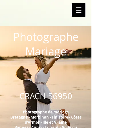
Photographe
Mariage
CRACH
56950
Photographe de mariage
Bretagne - Morbihan - Finistère - Côtes
d'Armor - Ille et Vilaine
Vannes - Auray - Lorient - Golfe du